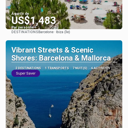
À partir de
US$1,483
Par personne
DESTINATIONS
Barcelone · Ibiza (île)
Afficher
Vibrant Streets & Scenic
Shores: Barcelona & Mallorca
2 DESTINATIONS
1 TRANSPORTS
7 NUIT(S)
6 ACTIVITÉS
Super Saver