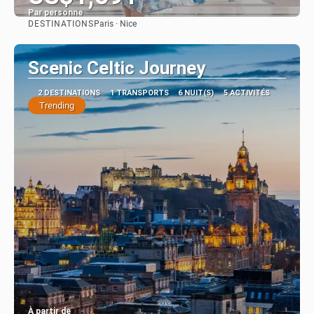
Par personne
DESTINATIONS
Paris · Nice
Afficher
Scenic Celtic Journey
2 DESTINATIONS
1 TRANSPORTS
6 NUIT(S)
5 ACTIVITÉS
Trending
À partir de