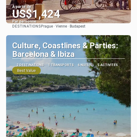
À partir de
US$1,424
Par personne
DESTINATIONS
Prague · Vienne · Budapest
Afficher
Culture, Coastlines & Parties:
Barcelona & Ibiza
2 DESTINATIONS
1 TRANSPORTS
6 NUIT(S)
5 ACTIVITÉS
Best Value