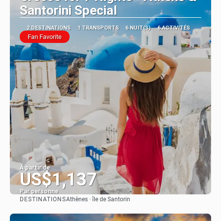
Santorini Special
2 DESTINATIONS
1 TRANSPORTS
6 NUIT(S)
6 ACTIVITÉS
Fan Favorite
À partir de
US$1,137
Par personne
DESTINATIONS
Athènes · île de Santorin
Afficher