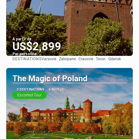
À partir de
US$2,899
Par personne
DESTINATIONS
Varsovie · Zakopane · Cracovie · Torun · Gdansk
Afficher
The Magic of Poland
3 DESTINATIONS
6 NUIT(S)
Escorted Tour