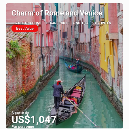
Charm of Rome and Venice
2 DESTINATIONS
1 TRANSPORTS
6 NUIT(S)
5 ACTIVITÉS
Best Value
À partir de
US$1,047
Par personne