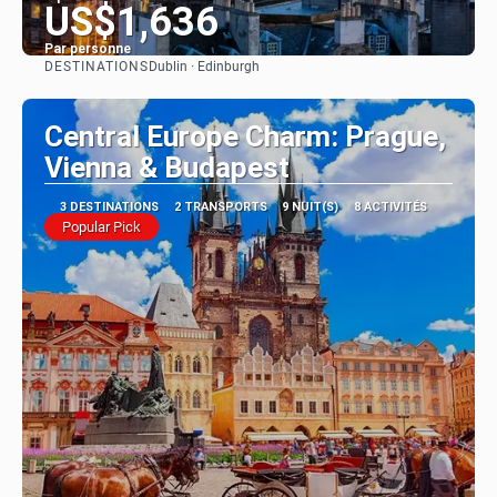
US$1,636
Par personne
DESTINATIONS
Dublin · Edinburgh
Afficher
Central Europe Charm: Prague,
Vienna & Budapest
3 DESTINATIONS
2 TRANSPORTS
9 NUIT(S)
8 ACTIVITÉS
Popular Pick