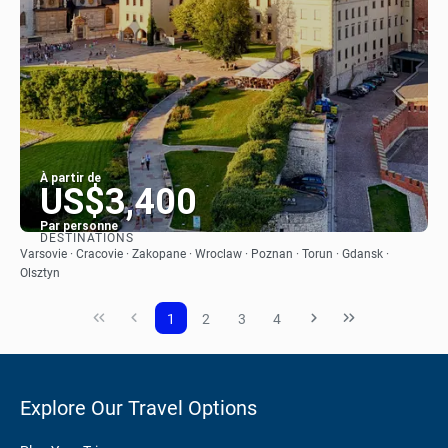
À partir de
US$3,400
Par personne
DESTINATIONS
Afficher
Varsovie · Cracovie · Zakopane · Wroclaw · Poznan · Torun · Gdansk ·
Olsztyn
1
2
3
4
Explore Our Travel Options