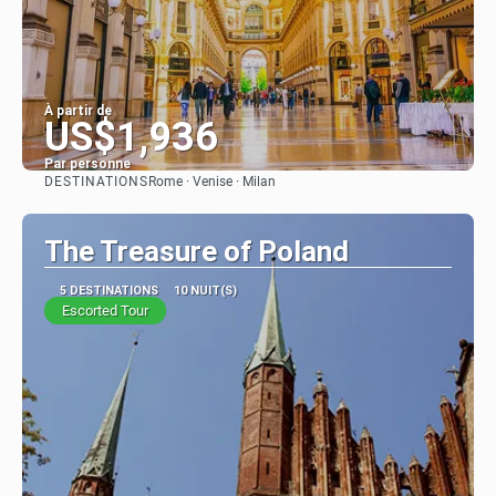
À partir de
US$1,936
Par personne
DESTINATIONS
Rome · Venise · Milan
Afficher
The Treasure of Poland
5 DESTINATIONS
10 NUIT(S)
Escorted Tour