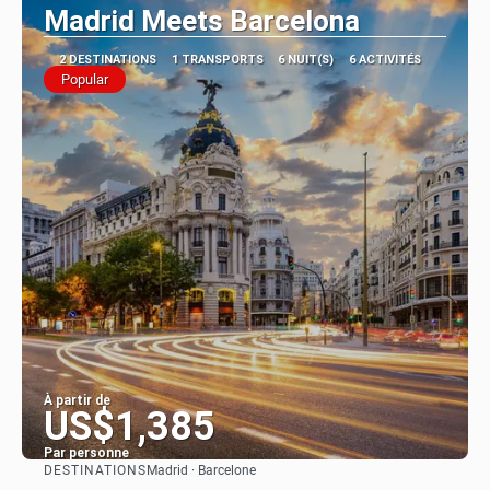
Madrid Meets Barcelona
2 DESTINATIONS
1 TRANSPORTS
6 NUIT(S)
6 ACTIVITÉS
Popular
À partir de
US$1,385
Par personne
DESTINATIONS
Madrid · Barcelone
Afficher