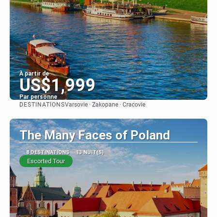
À partir de
US$1,999
Par personne
DESTINATIONS
Varsovie · Zakopane · Cracovie
Afficher
The Many Faces of Poland
8 DESTINATIONS
13 NUIT(S)
Escorted Tour