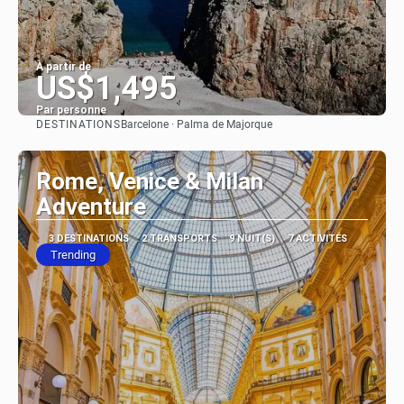
À partir de
US$1,495
Par personne
DESTINATIONS
Barcelone · Palma de Majorque
Afficher
Rome, Venice & Milan
Adventure
3 DESTINATIONS
2 TRANSPORTS
9 NUIT(S)
7 ACTIVITÉS
Trending