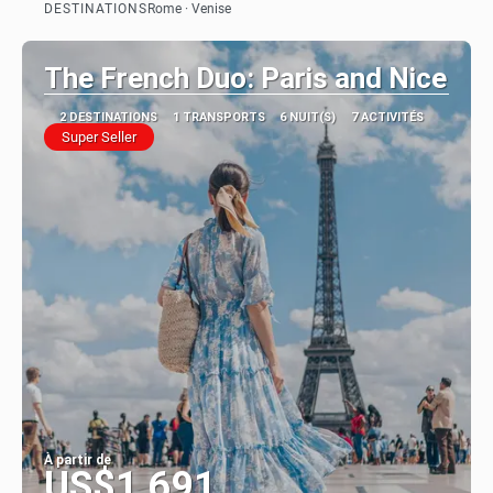
DESTINATIONS
Rome · Venise
Afficher
The French Duo: Paris and Nice
2 DESTINATIONS
1 TRANSPORTS
6 NUIT(S)
7 ACTIVITÉS
Super Seller
À partir de
US$1,691