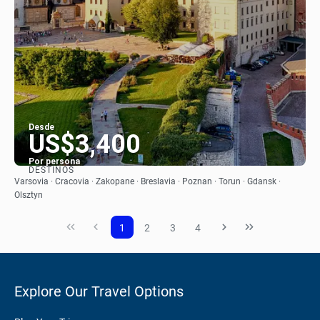
Desde
US$3,400
Por persona
DESTINOS
Ver
Varsovia · Cracovia · Zakopane · Breslavia · Poznan · Torun · Gdansk ·
Olsztyn
1
2
3
4
Explore Our Travel Options