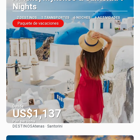
Nights
2 DESTINOS
1 TRANSPORTES
6 NOCHES
6 ACTIVIDADES
Paquete de vacaciones
Desde
US$1,137
Por persona
DESTINOS
Atenas · Santorini
Ver