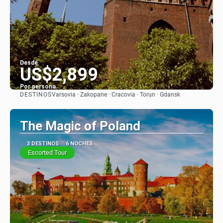
Desde
US$2,899
Por persona
DESTINOS
Varsovia · Zakopane · Cracovia · Torun · Gdansk
Ver
The Magic of Poland
3 DESTINOS
6 NOCHES
Escorted Tour