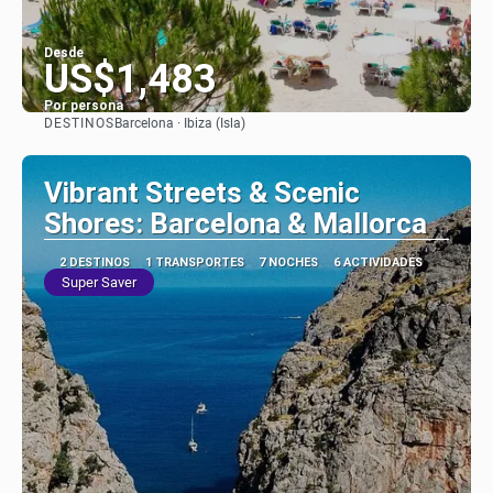
Desde
US$1,483
Por persona
DESTINOS
Barcelona · Ibiza (Isla)
Ver
Vibrant Streets & Scenic
Shores: Barcelona & Mallorca
2 DESTINOS
1 TRANSPORTES
7 NOCHES
6 ACTIVIDADES
Super Saver