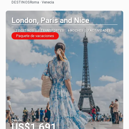
DESTINOS
Roma · Venecia
Ver
London, Paris and Nice
2 DESTINOS
1 TRANSPORTES
6 NOCHES
7 ACTIVIDADES
Paquete de vacaciones
Desde
US$1,691