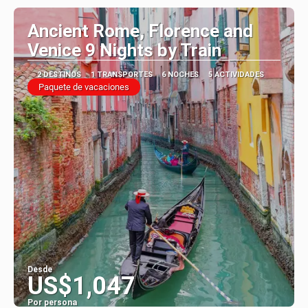
Ancient Rome, Florence and
Venice 9 Nights by Train
2 DESTINOS
1 TRANSPORTES
6 NOCHES
5 ACTIVIDADES
Paquete de vacaciones
Desde
US$1,047
Por persona