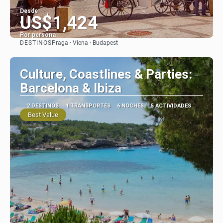
Desde
US$1,424
Por persona
DESTINOS
Praga · Viena · Budapest
Ver
Culture, Coastlines & Parties:
Barcelona & Ibiza
2 DESTINOS
1 TRANSPORTES
6 NOCHES
5 ACTIVIDADES
Best Value