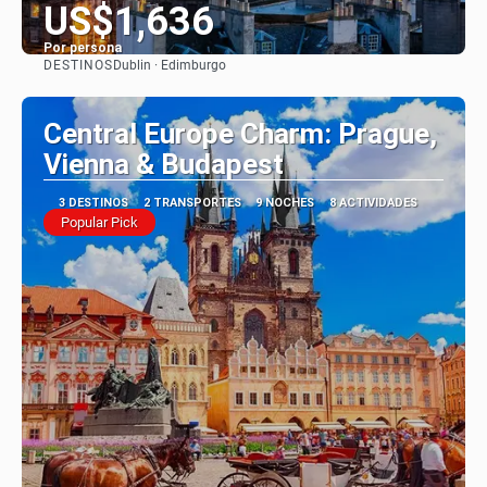
US$1,636
Por persona
DESTINOS
Dublin · Edimburgo
Ver
Central Europe Charm: Prague,
Vienna & Budapest
3 DESTINOS
2 TRANSPORTES
9 NOCHES
8 ACTIVIDADES
Popular Pick