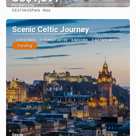
Por persona
DESTINOS
París · Niza
Ver
Scenic Celtic Journey
2 DESTINOS
1 TRANSPORTES
6 NOCHES
5 ACTIVIDADES
Trending
Desde