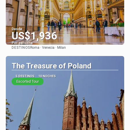
Desde
US$1,936
Por persona
DESTINOS
Roma · Venecia · Milan
Ver
The Treasure of Poland
5 DESTINOS
10 NOCHES
Escorted Tour