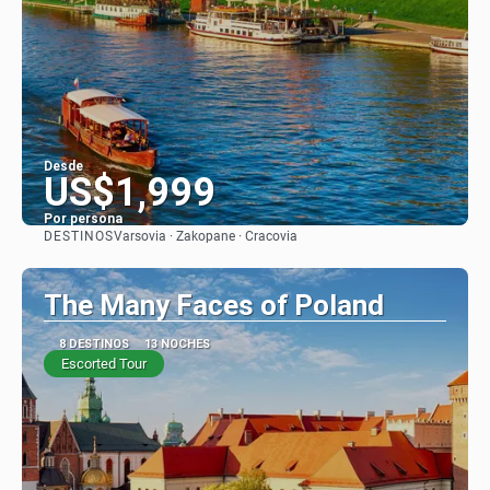
Desde
US$1,999
Por persona
DESTINOS
Varsovia · Zakopane · Cracovia
Ver
The Many Faces of Poland
8 DESTINOS
13 NOCHES
Escorted Tour