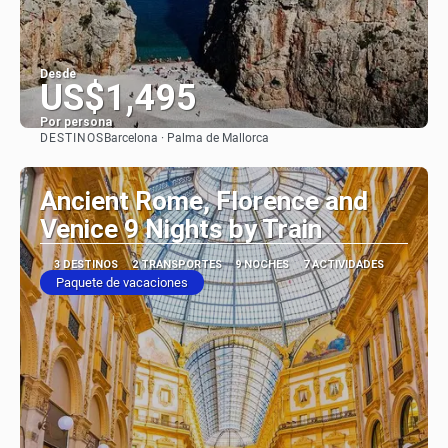
Desde
US$1,495
Por persona
DESTINOS
Barcelona · Palma de Mallorca
Ver
Ancient Rome, Florence and
Venice 9 Nights by Train
3 DESTINOS
2 TRANSPORTES
9 NOCHES
7 ACTIVIDADES
Paquete de vacaciones