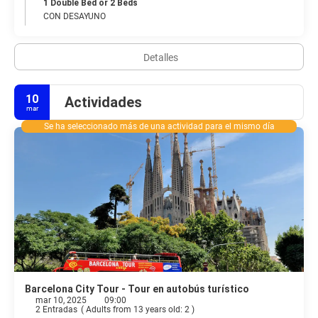
1 Double Bed or 2 Beds
para disfrutar de un plato tradicional catalán y disfrutar de un
CON DESAYUNO
cóctel o dos antes de la fiesta.
Con tanto que hacer en la ciudad, es fácil olvidar que Barcelona es
Detalles
una base excelente para explorar los alrededores.
10
Actividades
mar
Se ha seleccionado más de una actividad para el mismo día
Barcelona City Tour - Tour en autobús turístico
mar 10, 2025
09:00
2 Entradas
(
Adults from 13 years old: 2
)