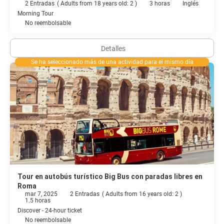
2 Entradas
(
Adults from 18 years old: 2
)
3 horas
Inglés
Morning Tour
No reembolsable
Detalles
Se ha seleccionado más de una actividad para el mismo día
Tour en autobús turístico Big Bus con paradas libres en
Roma
mar 7, 2025
2 Entradas
(
Adults from 16 years old: 2
)
1.5 horas
Discover - 24-hour ticket
No reembolsable