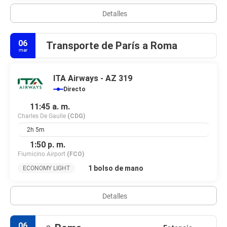
Detalles
06
Transporte de París a Roma
mar
ITA Airways - AZ 319
Directo
11:45 a. m.
Charles De Gaulle
(CDG)
2h 5m
1:50 p. m.
Fiumicino Airport
(FCO)
1 bolso de mano
ECONOMY LIGHT
Detalles
06