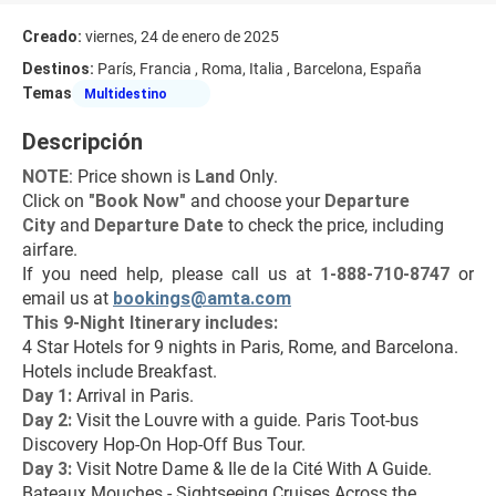
Creado:
viernes, 24 de enero de 2025
Destinos:
París, Francia , Roma, Italia , Barcelona, España
Temas
Multidestino
Descripción
NOTE
: Price shown is 
Land
 Only.
Click on 
"Book Now"
 and choose your 
Departure 
City 
and 
Departure Date 
to check the price, including 
airfare.
If you need help, please call us at 
1-888-710-8747
 or 
email us at 
bookings@amta.com
This 9-Night Itinerary includes:
4 Star Hotels for 9 nights in Paris, Rome, and Barcelona.
Hotels include Breakfast.
Day 1: 
Arrival in Paris.
Day 2:
 Visit the Louvre with a guide. Paris Toot-bus 
Discovery Hop-On Hop-Off Bus Tour.
Day 3:
 Visit Notre Dame & Ile de la Cité With A Guide. 
Bateaux Mouches - Sightseeing Cruises Across the 