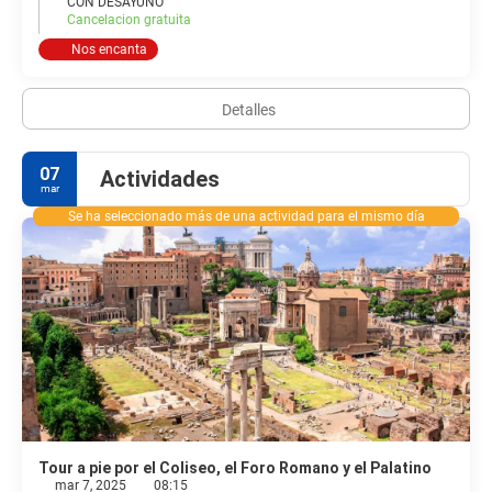
CON DESAYUNO
Cancelacion gratuita
Nos encanta
Detalles
07
Actividades
mar
Se ha seleccionado más de una actividad para el mismo día
Tour a pie por el Coliseo, el Foro Romano y el Palatino
mar 7, 2025
08:15