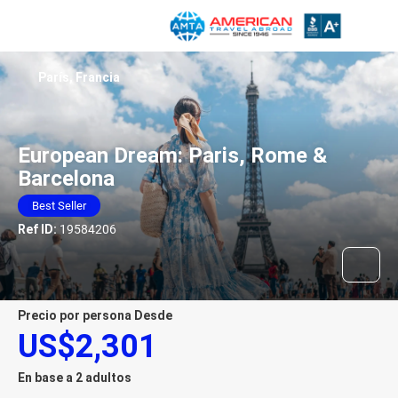
París, Francia
European Dream: Paris, Rome &
Barcelona
Best Seller
Ref ID:
19584206
precio por persona Desde
US$2,301
En base a 2 adultos