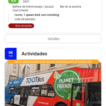
8,6
2051
Bañera de hidromasaje / jacuzzi
Bar en la piscina
Club infantil
room, 1 queen bed, non smoking
CON DESAYUNO
Nos encanta
Detalles
04
Actividades
mar
Se ha seleccionado más de una actividad para el mismo día