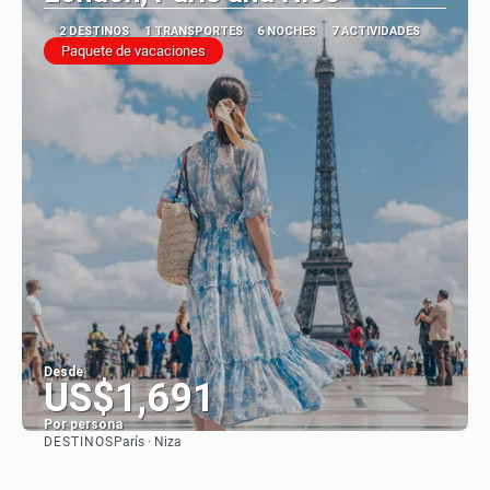
2 DESTINOS
1 TRANSPORTES
6 NOCHES
7 ACTIVIDADES
Paquete de vacaciones
Desde
US$1,691
Por persona
DESTINOS
París · Niza
Ver