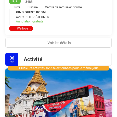
8,7
3488
Luxe
Piscine
Centre de remise en forme
KING GUEST ROOM
AVEC PETIT-DÉJEUNER
Annulation gratuite
We love it
Voir les détails
06
Activité
mai
Plusieurs activités sont sélectionnées pour le même jour