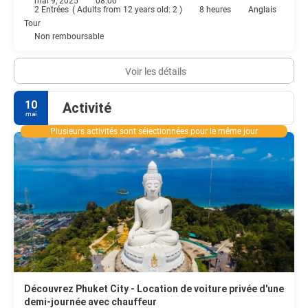
mai 9, 2025
08:00
2 Entrées
(
Adults from 12 years old: 2
)
8 heures
Anglais
Tour
Non remboursable
Voir les détails
10
Activité
mai
Plusieurs activités sont sélectionnées pour le même jour
Découvrez Phuket City - Location de voiture privée d'une
demi-journée avec chauffeur