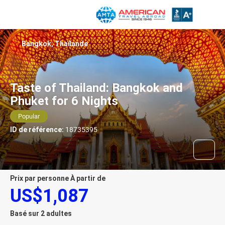
Bangkok, Thaïlande
Taste of Thailand: Bangkok and
Phuket for 6 Nights
Popular
ID de référence:
18735395
prix par personne À partir de
US$1,087
Basé sur 2 adultes