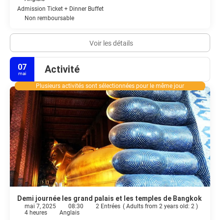
Admission Ticket + Dinner Buffet
Non remboursable
Voir les détails
07
Activité
mai
Plusieurs activités sont sélectionnées pour le même jour
Demi journée les grand palais et les temples de Bangkok
mai 7, 2025
08:30
2 Entrées
(
Adults from 2 years old: 2
)
4 heures
Anglais