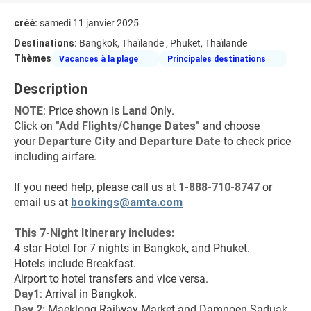
créé:
samedi 11 janvier 2025
Destinations:
Bangkok, Thaïlande , Phuket, Thaïlande
Thèmes
Vacances à la plage
Principales destinations
Description
NOTE
: Price shown is 
Land
 Only.
Click on 
"Add Flights/Change Dates"
 and choose 
your 
Departure City 
and 
Departure Date 
to check price 
including airfare.
If you need help, please call us at 
1-888-710-8747
 or 
email us at 
bookings@amta.com
This 7-Night Itinerary includes:
4 star Hotel for 7 nights in Bangkok, and Phuket.
Hotels include Breakfast.
Airport to hotel transfers and vice versa.
Day1
: Arrival in Bangkok.
Day 2: 
Maeklong Railway Market and Damnoen Saduak 