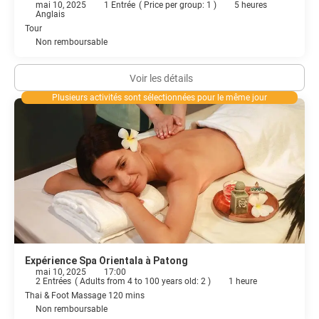
mai 10, 2025
1 Entrée
(
Price per group: 1
)
5 heures
Anglais
Tour
Non remboursable
Voir les détails
Plusieurs activités sont sélectionnées pour le même jour
Expérience Spa Orientala à Patong
mai 10, 2025
17:00
2 Entrées
(
Adults from 4 to 100 years old: 2
)
1 heure
Thai & Foot Massage 120 mins
Non remboursable