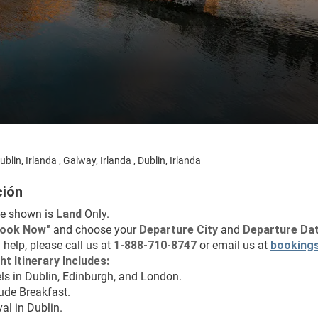
ublin, Irlanda , Galway, Irlanda , Dublin, Irlanda
ción
ce shown is 
Land
 Only.
Book Now"
 and choose your 
Departure City 
and 
Departure Dat
 help, please call us at 
1-888-710-8747
 or email us at 
booking
ht Itinerary Includes:
els in Dublin, Edinburgh, and London.
lude Breakfast.
val in Dublin.