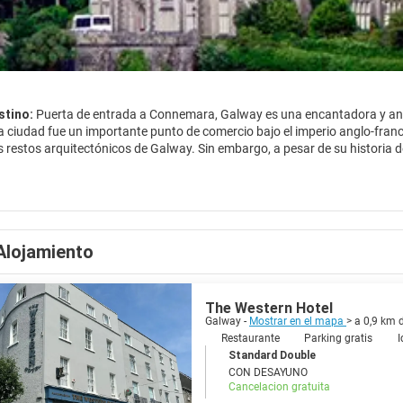
stino:
Puerta de entrada a Connemara, Galway es una encantadora y anim
, la ciudad fue un importante punto de comercio bajo el imperio anglo-fr
os restos arquitectónicos de Galway. Sin embargo, a pesar de su historia 
 oeste. Conocida como la "ciudad de las tribus", Galway está llena de cultu
a de antiguas casas de mercaderes. Eyre Square es el corazón de la ciudad,
 con músicos y artistas callejeros. Shop Street también conduce al Castil
é un agradable paseo a través de las estrechas calles hasta el arco españo
 los días en que el comercio español floreció y el jerez era introducido e
Alojamiento
niversitaria que siempre está llena de exposiciones y festivales. Multitudes
 es la verdadera esencia de Galway.
The Western Hotel
Galway -
Mostrar en el mapa
> a 0,9 km 
Restaurante
Parking gratis
I
Standard Double
CON DESAYUNO
Cancelacion gratuita