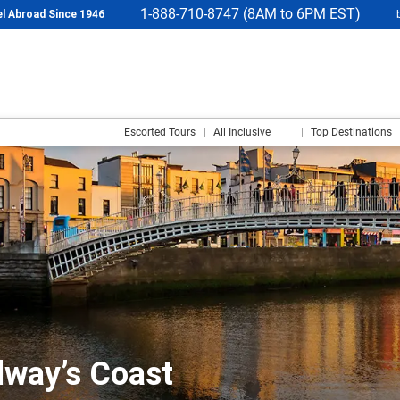
1-888-710-8747 (8AM to 6PM EST)
l Abroad Since 1946
Escorted Tours
All Inclusive
Top Destinations
lway’s Coast