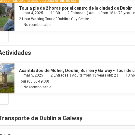
ionado más de una actividad para el mismo día
Tour a pie de 2 horas por el centro de la ciudad de Dublín
mar 4, 2025
11:30
2 Entradas
(
Adults from 18 to 78 years o
2 Hour Walking Tour of Dublin's City Centre
No reembolsable
Actividades
Acantilados de Moher, Doolin, Burren y Galway - Tour de u
mar 5, 2025
2 Entradas
(
Adults from 13 years old: 2
)
13 ho
Tour (06:50-19:00)
No reembolsable
Transporte de Dublin a Galway