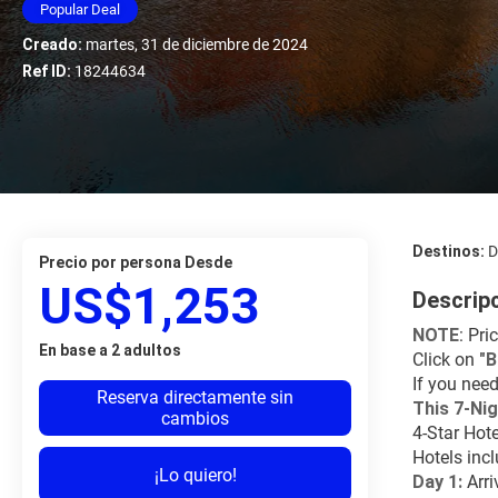
Popular Deal
Creado:
martes, 31 de diciembre de 2024
Ref ID:
18244634
Destinos:
D
precio por persona Desde
US$1,253
Descrip
NOTE
: Pri
En base a 2 adultos
Click on 
"
If you need
Reserva directamente sin
This 7-Nig
cambios
4-Star Hot
Hotels inc
¡Lo quiero!
Day 1:
 Arri