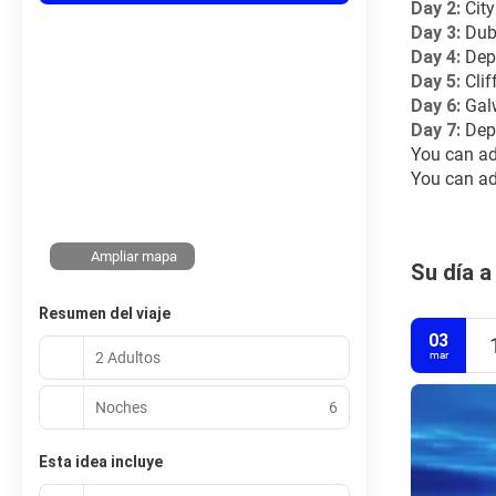
Day 2:
 Cit
Day 3:
 Dub
Day 4: 
Depa
Day 5:
 Cli
Day 6:
 Gal
Day 7:
 Dep
You can ad
You can add
Ampliar mapa
Su día a
Resumen del viaje
03
2 Adultos
mar
Noches
6
Esta idea incluye