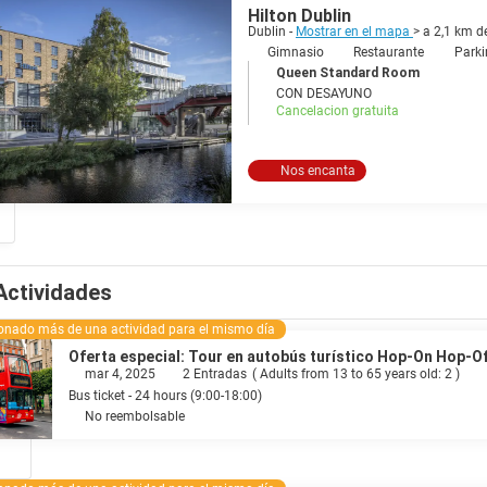
 Dublín está llena de bares de moda, restaurantes sofisticados y clubes a
Hilton Dublin
vo es una religión en Irlanda y Dublín es su meca. La escena musical de l
Dublin -
Mostrar en el mapa
> a 2,1 km d
The Script o Sinead O'Connor. Todo el mundo es bienvenido en esta ciudad multicultural, pero ten cuidado, Dublín y su gente
Gimnasio
Restaurante
Parki
mática y contagiosa que puede que nunca quiera irse.
Queen Standard Room
CON DESAYUNO
Cancelacion gratuita
Nos encanta
Actividades
ionado más de una actividad para el mismo día
Oferta especial: Tour en autobús turístico Hop-On Hop-Of
mar 4, 2025
2 Entradas
(
Adults from 13 to 65 years old: 2
)
Bus ticket - 24 hours (9:00-18:00)
No reembolsable