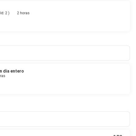
ld: 2
)
2 horas
n día entero
ras