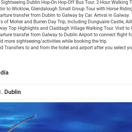
y Sightseeing Dublin Hop-On Hop-Off Bus Tour. 2-Hour Walking To
lin to Wicklow, Glendalough Small Group Tour with Horse Riding
rture transfer from Dublin to Galway by Car. Arrival in Galway.
ffs of Moher and Burren Day Trip, Including Dunguaire Castle, A
way Top Highlights and Claddagh Village Walking Tour. Visit t
arture transfer from Galway to Dublin Airport to connect flight 
d more sightseeing/activities while booking the trip.
 Transfers to and from the hotel and airport after you select you
 día
1.
Dublin