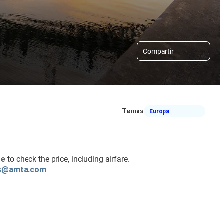
Compartir
Temas
Europa
e 
to check the price, including airfare.
s@amta.com