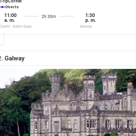
TripCorner
Directo
11:00
1:30
2h 30m
a. m.
p. m.
Dublin - Aston Quay
Galway
2.
Galway