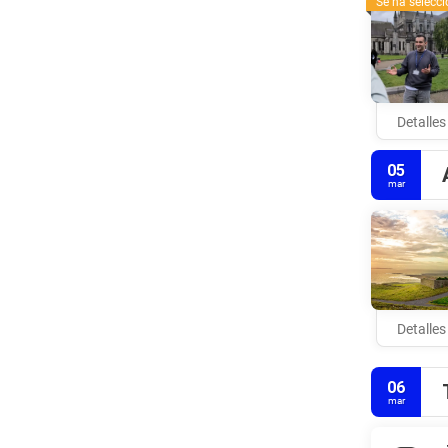
Se ha selecc
Detalles
05
mar
Detalles
06
mar