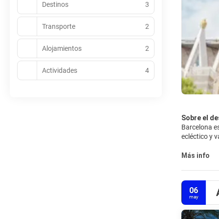
Destinos
3
Transporte
2
Alojamientos
2
Actividades
4
Sobre el de
Barcelona es
ecléctico y 
Barcelona se
Más info
moderna, Bar
Está dividid
06
aquí donde s
may
También cuen