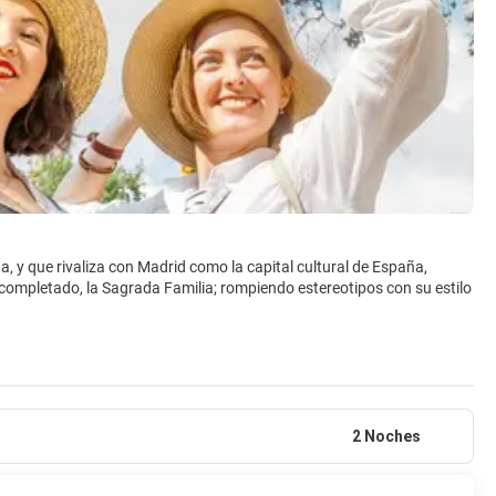
 y que rivaliza con Madrid como la capital cultural de España,
completado, la Sagrada Familia; rompiendo estereotipos con su estilo
a creativa y animada vida nocturna .Aun siendo una ciudad muy
 casco antiguo y se extiende desde el paseo marítimo a La Rambla. Es
sias y la catedral, La Seu .
2 Noches
vagantes. La Rambla, la calle más famosa de la ciudad, y de España,