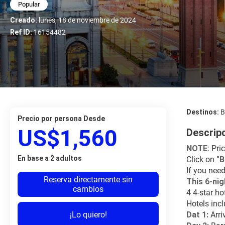
Popular
Creado:
lunes, 18 de noviembre de 2024
Ref ID:
16154482
Destinos:
B
precio por persona Desde
US$1,560
Descrip
NOTE
: Pri
En base a 2 adultos
Click on 
"
If you need
Reserva directamente sin
This 6-nig
cambios
4 4-star ho
Hotels inc
¡Lo quiero!
Dat 1: 
Arri