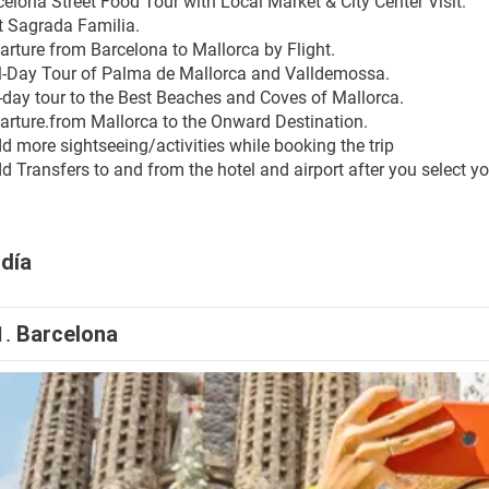
elona Street Food Tour with Local Market & City Center Visit.
it Sagrada Familia.
arture from Barcelona to Mallorca by Flight.
ll-Day Tour of Palma de Mallorca and Valldemossa.
l-day tour to the Best Beaches and Coves of Mallorca.
arture.from Mallorca to the Onward Destination.
d more sightseeing/activities while booking the trip
 Transfers to and from the hotel and airport after you select yo
 día
1.
Barcelona