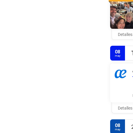
Detalles
08
may
Detalles
08
may