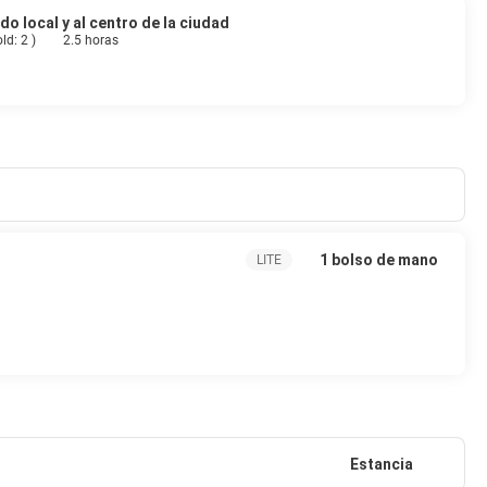
o local y al centro de la ciudad
old: 2
)
2.5 horas
1 bolso de mano
LITE
Estancia