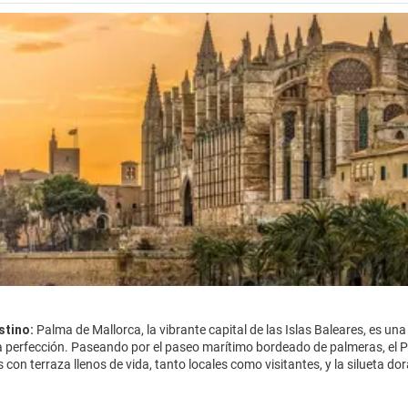
stino:
Palma de Mallorca, la vibrante capital de las Islas Baleares, es una
a perfección. Paseando por el paseo marítimo bordeado de palmeras, el 
s con terraza llenos de vida, tanto locales como visitantes, y la silueta 
al año, Palma es el punto de partida ideal para explorar la isla o simpleme