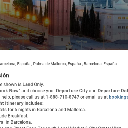
arcelona, España , Palma de Mallorca, España , Barcelona, España
ción
ce shown is 
Land
 Only.
Book Now"
 and choose your 
Departure City 
and 
Departure Dat
 help, please call us at 
1-888-710-8747
 or email us at 
booking
ht itinerary includes:
tels for 6 nights in Barcelona and Mallorca.
lude Breakfast.
val in Barcelona.