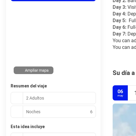
Day 2: 
Barc
Day 3: 
Vis
Day 4: 
Dep
Day 5: 
 Fu
Day 6: 
Ful
Day 7: 
Dep
You can ad
You can add
Ampliar mapa
Su día a
Resumen del viaje
06
may
2 Adultos
Noches
6
Esta idea incluye