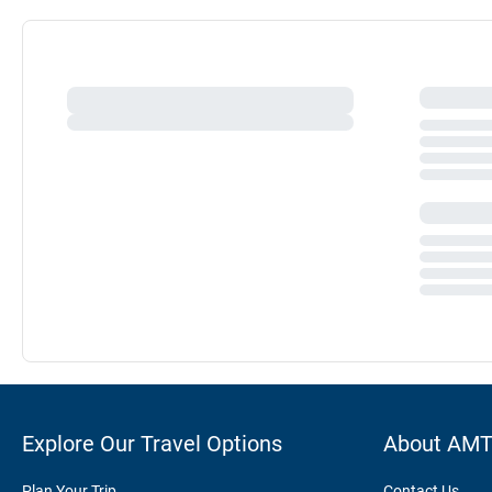
Explore Our Travel Options
About AM
Plan Your Trip
Contact Us