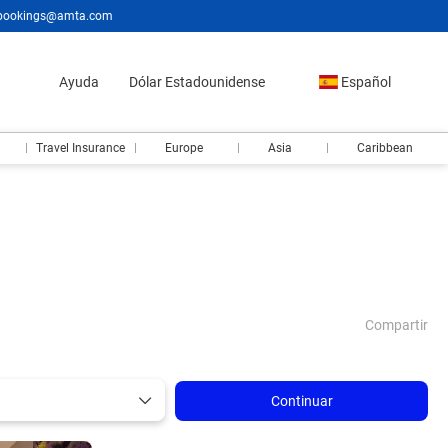
bookings@amta.com
Ayuda
Dólar Estadounidense
Español
Travel Insurance
Europe
Asia
Caribbean
Compartir
Continuar