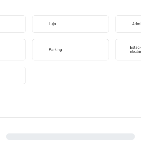
Lujo
Admi
Estaci
Parking
eléctr
o