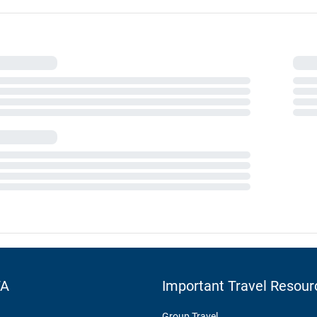
TA
Important Travel Resour
Group Travel