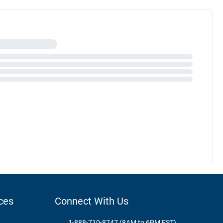
ces
Connect With Us
1-888-710-8747 (8AM to 6PM EST)