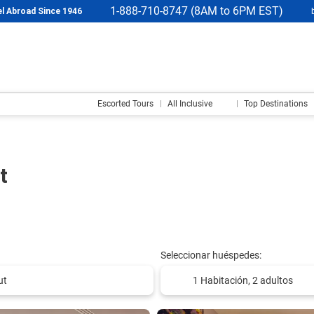
1-888-710-8747 (8AM to 6PM EST)
l Abroad Since 1946
Escorted Tours
All Inclusive
Top Destinations
it
Seleccionar huéspedes:
1 Habitación,
2 adultos