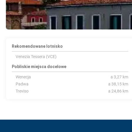
Rekomendowane lotnisko
Venezia Tessera (VCE)
Pobliskie miejsca docelowe
Wenecja
a 3,27 km
Padwa
a 38,15 km
Treviso
a 24,86 km