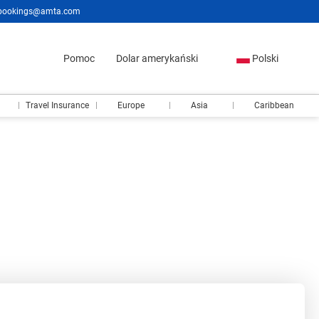
bookings@amta.com
Pomoc
Dolar amerykański
Polski
Travel Insurance
Europe
Asia
Caribbean
Aktywności
Transfery