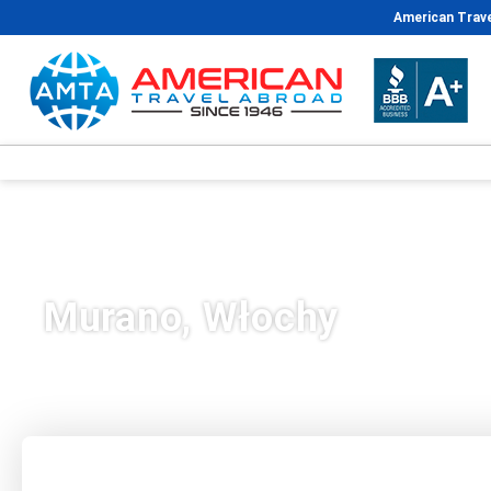
American Trave
Murano, Włochy
wiele miejsc docelowych
Pakiety