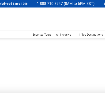
1-888-710-8747 (8AM to 6PM EST)
l Abroad Since 1946
Escorted Tours
All Inclusive
Top Destinations
Zakwaterowanie
Transport i zakwaterowanie
+