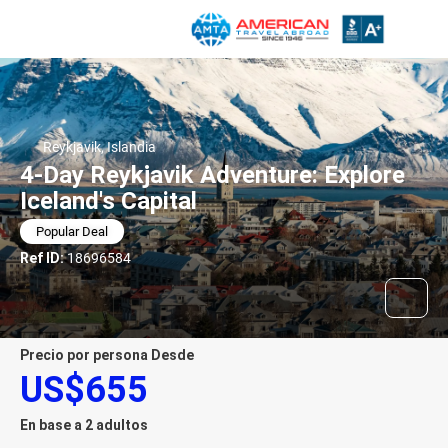
Reykjavik, Islandia
4-Day Reykjavik Adventure: Explore
Iceland's Capital
Popular Deal
Ref ID:
18696584
precio por persona Desde
US$655
En base a 2 adultos