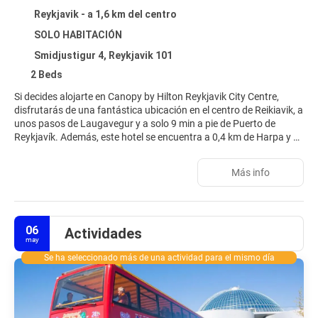
Reykjavik - a 1,6 km del centro
SOLO HABITACIÓN
Smidjustigur 4, Reykjavik 101
2 Beds
Si decides alojarte en Canopy by Hilton Reykjavik City Centre,
disfrutarás de una fantástica ubicación en el centro de Reikiavik, a
unos pasos de Laugavegur y a solo 9 min a pie de Puerto de
Reykjavík. Además, este hotel se encuentra a 0,4 km de Harpa y a
0,6 km de Ayuntamiento de Reykjavík.
Más info
Con gimnasio y muchas otras instalaciones recreativas a tu
disposición, no te quedará ni un minuto libre. Encontrarás
también conexión a Internet wifi gratis y servicios de conserjería.
Encontrarás también una tienda de recuerdos y un salón de
06
Actividades
eventos.
may
Te sentirás como en tu propia casa en cualquiera de las 112
Se ha seleccionado más de una actividad para el mismo día
habitaciones con frigorífico y máquina de café espresso. Las
camas cuentan con colchones viscoelásticos y ropa de cama de
alta calidad para descansar plácidamente. Con la televisión LCD
de 40 pulgadas y la conexión wifi gratis, tienes para elegir a la