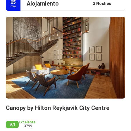
05
Alojamiento
3 Noches
may
Canopy by Hilton Reykjavik City Centre
Excelente
9,1
3799