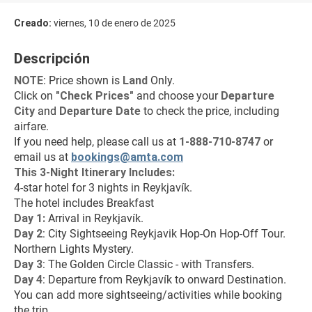
Creado:
viernes, 10 de enero de 2025
Descripción
NOTE
: Price shown is 
Land
 Only.
Click on 
"Check Prices"
 and choose your 
Departure 
City 
and 
Departure Date 
to check the price, including 
airfare.
If you need help, please call us at 
1-888-710-8747
 or 
email us at 
bookings@amta.com
This 3-Night Itinerary Includes:
4-star hotel for 3 nights in Reykjavík.
The hotel includes Breakfast
Day 1: 
Arrival in Reykjavík.
Day 2
: City Sightseeing Reykjavik Hop-On Hop-Off Tour. 
Northern Lights Mystery.
Day 3
: The Golden Circle Classic - with Transfers.
Day 4
: Departure from Reykjavík to onward Destination.
You can add more sightseeing/activities while booking 
the trip.