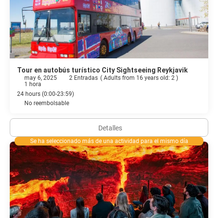
hora de entretenerte. El baño privado con ducha está provisto de
artículos de higiene personal gratuitos y secadores de pelo.
Si quieres comer algo de cocina local, ve a Restaurant Geiri Smart,
restaurante con un bar o lounge. También tienes una cafetería a
tu disposición. Se ofrece un desayuno bufé todos los días de
07:00 a 10:00 con un coste adicional.
Tour en autobús turístico City Sightseeing Reykjavik
may 6, 2025
2 Entradas
(
Adults from 16 years old: 2
)
Tendrás un servicio de recepción las 24 horas, atención
1 hora
multilingüe y consigna de equipaje a tu disposición.
24 hours (0:00-23:59)
No reembolsable
Detalles
Se ha seleccionado más de una actividad para el mismo día